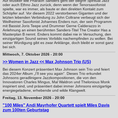
Auf Musiker wie Pharaoh Sanders geht der Begriff Spiritual Jazz
oder auch Ethno Jazz zurück, denn wenn der Tenorsaxofonist
spielte, war es immer, als baute er den direkten Kontakt zum
Schöpfer auf. Vor diesem 2022 verstorbenen Giganten und der
letzten lebenden Verbindung zu John Coltrane verbeugt sich der
Weilheimer Saxofonist Johannes Enders nun, der sein Programm
mit Bassist Joris Teepe und Drummer Gerne Calderazzo in
Anlehnung an einen berühmten Sanders-Titel The Creator Has a
Masterplan B nennt. Enders kommt dabei nie in Versuchung, den
einzigartigen Sound seines Vorbilds nachempfinden zu wollen. Bei
seiner Würdigung gibt es zwar Anklänge, doch bleibt er sonst ganz
bei sich.
Mittwoch, 7. Oktober 2026 - 20:00
>> Women in Jazz << Max Johnson Trio (US)
Bei diesem Konzert präsentiert Max Johnson sein Trio und feiert
das 2024er Album „I’ll see you again“. Dieses Trio erkundet
Johnsons geradlinigere Jazzkompositionen, die von den
Innovatoren Charles Mingus, Mal Waldron und Thelonious Monk
inspiriert sind, und präsentiert dabei immer Johnsons einzigartige
energiegeladene, erhebende und wilde Klangwelt.
Freitag, 13. November 2026 - 20:00
"100 Miles" Andi Mayrhofer Quartett spielt Miles Davis
zum 100ten Geburtstag