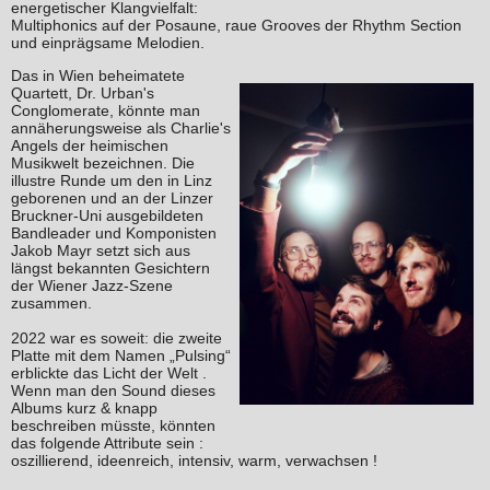
energetischer Klangvielfalt:
Multiphonics auf der Posaune, raue Grooves der Rhythm Section
und einprägsame Melodien.
Das in Wien beheimatete
Quartett, Dr. Urban's
Conglomerate, könnte man
annäherungsweise als Charlie's
Angels der heimischen
Musikwelt bezeichnen. Die
illustre Runde um den in Linz
geborenen und an der Linzer
Bruckner-Uni ausgebildeten
Bandleader und Komponisten
Jakob Mayr setzt sich aus
längst bekannten Gesichtern
der Wiener Jazz-Szene
zusammen.
2022 war es soweit: die zweite
Platte mit dem Namen „Pulsing“
erblickte das Licht der Welt .
Wenn man den Sound dieses
Albums kurz & knapp
beschreiben müsste, könnten
das folgende Attribute sein :
oszillierend, ideenreich, intensiv, warm, verwachsen !