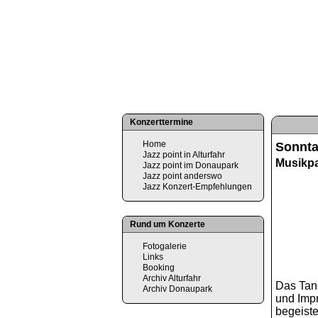
Konzerttermine
Home
Sonnta
Jazz point in Alturfahr
Musikpa
Jazz point im Donaupark
Jazz point anderswo
Jazz Konzert-Empfehlungen
Rund um Konzerte
Fotogalerie
Links
Booking
Archiv Alturfahr
Das Tan
Archiv Donaupark
und Impr
begeiste