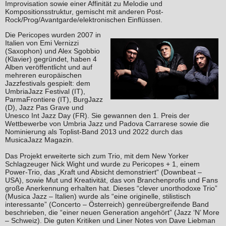
Improvisation sowie einer Affinität zu Melodie und
Kompositionsstruktur, gemischt mit anderen Post-
Rock/Prog/Avantgarde/elektronischen Einflüssen.
Die Pericopes wurden 2007 in
Italien von Emi Vernizzi
(Saxophon) und Alex Sgobbio
(Klavier) gegründet, haben 4
Alben veröffentlicht und auf
mehreren europäischen
Jazzfestivals gespielt: dem
UmbriaJazz Festival (IT),
ParmaFrontiere (IT), BurgJazz
(D), Jazz Pas Grave und
Unesco Int Jazz Day (FR). Sie gewannen den 1. Preis der
Wettbewerbe von Umbria Jazz und Padova Carrarese sowie die
Nominierung als Toplist-Band 2013 und 2022 durch das
MusicaJazz Magazin.
Das Projekt erweiterte sich zum Trio, mit dem New Yorker
Schlagzeuger Nick Wight und wurde zu Pericopes + 1, einem
Power-Trio, das „Kraft und Absicht demonstriert“ (Downbeat –
USA), sowie Mut und Kreativität, das von Branchenprofis und Fans
große Anerkennung erhalten hat. Dieses “clever unorthodoxe Trio”
(Musica Jazz – Italien) wurde als “eine originelle, stilistisch
interessante” (Concerto – Österreich) genreübergreifende Band
beschrieben, die “einer neuen Generation angehört” (Jazz ‘N’ More
– Schweiz). Die guten Kritiken und Liner Notes von Dave Liebman