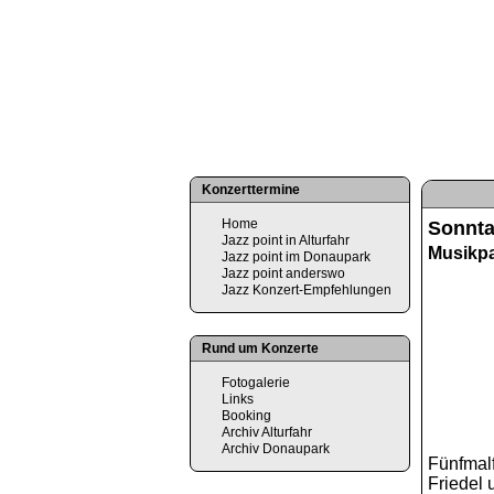
Konzerttermine
Home
Sonntag
Jazz point in Alturfahr
Musikpa
Jazz point im Donaupark
Jazz point anderswo
Jazz Konzert-Empfehlungen
Rund um Konzerte
Fotogalerie
Links
Booking
Archiv Alturfahr
Archiv Donaupark
Fünfmalf
Friedel 