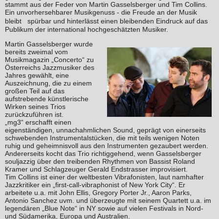
stammt aus der Feder von Martin Gasselsberger und Tim Collins.
Ein unvorhersehbarer Musikgenuss - die Freude an der Musik
bleibt spürbar und hinterlässt einen bleibenden Eindruck auf das
Publikum der international hochgeschätzten Musiker.
Martin Gasselsberger wurde
bereits zweimal vom
Musikmagazin „Concerto“ zu
Österreichs Jazzmusiker des
Jahres gewählt, eine
Auszeichnung, die zu einem
großen Teil auf das
aufstrebende künstlerische
Wirken seines Trios
zurückzuführen ist.
„mg3“ erschafft einen
eigenständigen, unnachahmlichen Sound, geprägt von einerseits
schwebenden Instrumentalstücken, die mit teils wenigen Noten
ruhig und geheimnisvoll aus den Instrumenten gezaubert werden.
Andererseits kocht das Trio richtiggehend, wenn Gasselsberger
souljazzig über den treibenden Rhythmen von Bassist Roland
Kramer und Schlagzeuger Gerald Endstrasser improvisiert.
Tim Collins ist einer der weltbesten Vibrafonisten, laut namhafter
Jazzkritiker ein „first-call-vibraphonist of New York City“. Er
arbeitete u.a. mit John Ellis, Gregory Porter Jr., Aaron Parks,
Antonio Sanchez uvm. und überzeugte mit seinem Quartett u.a. im
legendären „Blue Note“ in NY sowie auf vielen Festivals in Nord-
und Südamerika, Europa und Australien.