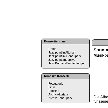
Konzerttermine
Home
Sonntag
Jazz point in Alturfahr
Musikpa
Jazz point im Donaupark
Jazz point anderswo
Jazz Konzert-Empfehlungen
Rund um Konzerte
Fotogalerie
Links
Booking
Archiv Alturfahr
Die Alfr
Archiv Donaupark
für sein