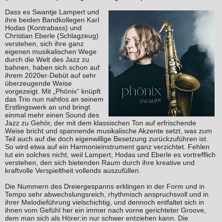
Dass es Swantje Lampert und
ihre beiden Bandkollegen Karl
Hodas (Kontrabass) und
Christian Eberle (Schlagzeug)
verstehen, sich ihre ganz
eigenen musikalischen Wege
durch die Welt des Jazz zu
bahnen, haben sich schon auf
ihrem 2020er-Debüt auf sehr
überzeugende Weise
vorgezeigt. Mit „Phönix“ knüpft
das Trio nun nahtlos an seinem
Erstlingswerk an und bringt
einmal mehr einen Sound des
Jazz zu Gehör, der mit dem klassischen Ton auf erfrischende
Weise bricht und spannende musikalische Akzente setzt, was zum
Teil auch auf die doch eigenwillige Besetzung zurückzuführen ist.
So wird etwa auf ein Harmonieinstrument ganz verzichtet. Fehlen
tut ein solches nicht, weil Lampert, Hodas und Eberle es vortrefflich
verstehen, den sich bietenden Raum durch ihre kreative und
kraftvolle Verspieltheit vollends auszufüllen.
Die Nummern des Dreiergespanns erklingen in der Form und in
Tempo sehr abwechslungsreich, rhythmisch anspruchsvoll und in
ihrer Melodieführung vielschichtig, und dennoch entfaltet sich in
ihnen vom Gefühl her ein immer nach vorne gerichteter Groove,
dem man sich als Hörer:in nur schwer entziehen kann. Die