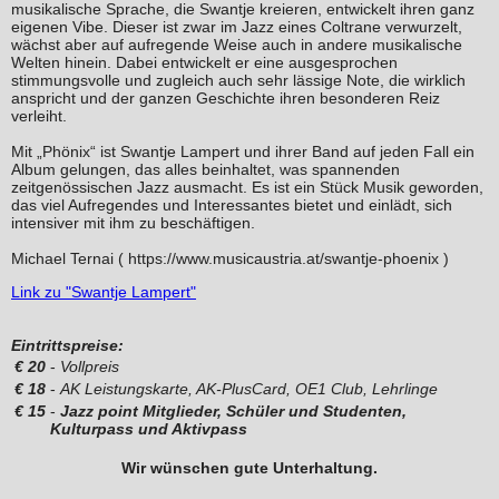
musikalische Sprache, die Swantje kreieren, entwickelt ihren ganz
eigenen Vibe. Dieser ist zwar im Jazz eines Coltrane verwurzelt,
wächst aber auf aufregende Weise auch in andere musikalische
Welten hinein. Dabei entwickelt er eine ausgesprochen
stimmungsvolle und zugleich auch sehr lässige Note, die wirklich
anspricht und der ganzen Geschichte ihren besonderen Reiz
verleiht.
Mit „Phönix“ ist Swantje Lampert und ihrer Band auf jeden Fall ein
Album gelungen, das alles beinhaltet, was spannenden
zeitgenössischen Jazz ausmacht. Es ist ein Stück Musik geworden,
das viel Aufregendes und Interessantes bietet und einlädt, sich
intensiver mit ihm zu beschäftigen.
Michael Ternai ( https://www.musicaustria.at/swantje-phoenix )
Link zu "Swantje Lampert"
Eintrittspreise:
€
20
-
Vollpreis
€
18
-
AK Leistungskarte, AK-PlusCard, OE1 Club, Lehrlinge
€
15
-
Jazz point Mitglieder, Schüler und Studenten,
Kulturpass und Aktivpass
Wir wünschen gute Unterhaltung.