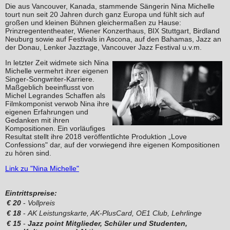
Die aus Vancouver, Kanada, stammende Sängerin Nina Michelle
tourt nun seit 20 Jahren durch ganz Europa und fühlt sich auf
großen und kleinen Bühnen gleichermaßen zu Hause:
Prinzregententheater, Wiener Konzerthaus, BIX Stuttgart, Birdland
Neuburg sowie auf Festivals in Ascona, auf den Bahamas, Jazz an
der Donau, Lenker Jazztage, Vancouver Jazz Festival u.v.m.
In letzter Zeit widmete sich Nina
Michelle vermehrt ihrer eigenen
Singer-Songwriter-Karriere.
Maßgeblich beeinflusst von
Michel Legrandes Schaffen als
Filmkomponist verwob Nina ihre
eigenen Erfahrungen und
Gedanken mit ihren
Kompositionen. Ein vorläufiges
Resultat stellt ihre 2018 veröffentlichte Produktion „Love
Confessions" dar, auf der vorwiegend ihre eigenen Kompositionen
zu hören sind.
Link zu "Nina Michelle"
Eintrittspreise:
€
20
-
Vollpreis
€
18
-
AK Leistungskarte, AK-PlusCard, OE1 Club, Lehrlinge
€
15
-
Jazz point Mitglieder, Schüler und Studenten,