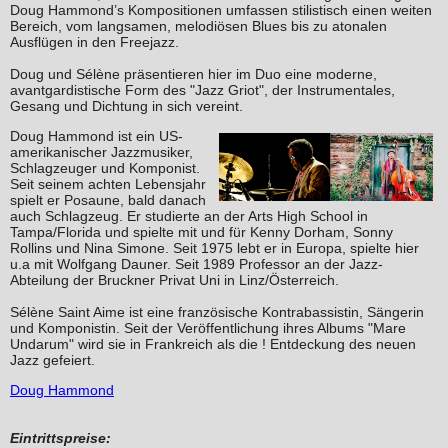
Doug Hammond’s Kompositionen umfassen stilistisch einen weiten
Bereich, vom langsamen, melodiösen Blues bis zu atonalen
Ausflügen in den Freejazz.
Doug und Sélène präsentieren hier im Duo eine moderne,
avantgardistische Form des "Jazz Griot", der Instrumentales,
Gesang und Dichtung in sich vereint.
Doug Hammond ist ein US-
amerikanischer Jazzmusiker,
Schlagzeuger und Komponist.
Seit seinem achten Lebensjahr
spielt er Posaune, bald danach
auch Schlagzeug. Er studierte an der Arts High School in
Tampa/Florida und spielte mit und für Kenny Dorham, Sonny
Rollins und Nina Simone. Seit 1975 lebt er in Europa, spielte hier
u.a mit Wolfgang Dauner. Seit 1989 Professor an der Jazz-
Abteilung der Bruckner Privat Uni in Linz/Österreich.
Sélène Saint Aime ist eine französische Kontrabassistin, Sängerin
und Komponistin. Seit der Veröffentlichung ihres Albums "Mare
Undarum" wird sie in Frankreich als die ! Entdeckung des neuen
Jazz gefeiert.
Doug Hammond
Eintrittspreise: