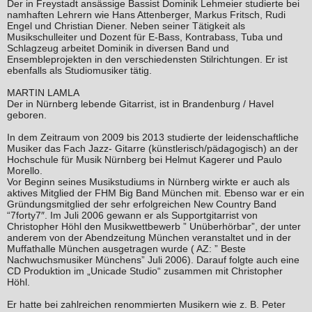
Der in Freystadt ansässige Bassist Dominik Lehmeier studierte bei
namhaften Lehrern wie Hans Attenberger, Markus Fritsch, Rudi
Engel und Christian Diener. Neben seiner Tätigkeit als
Musikschulleiter und Dozent für E-Bass, Kontrabass, Tuba und
Schlagzeug arbeitet Dominik in diversen Band und
Ensembleprojekten in den verschiedensten Stilrichtungen. Er ist
ebenfalls als Studiomusiker tätig.
MARTIN LAMLA
Der in Nürnberg lebende Gitarrist, ist in Brandenburg / Havel
geboren.
In dem Zeitraum von 2009 bis 2013 studierte der leidenschaftliche
Musiker das Fach Jazz- Gitarre (künstlerisch/pädagogisch) an der
Hochschule für Musik Nürnberg bei Helmut Kagerer und Paulo
Morello.
Vor Beginn seines Musikstudiums in Nürnberg wirkte er auch als
aktives Mitglied der FHM Big Band München mit. Ebenso war er ein
Gründungsmitglied der sehr erfolgreichen New Country Band
“7forty7″. Im Juli 2006 gewann er als Supportgitarrist von
Christopher Höhl den Musikwettbewerb ” Unüberhörbar”, der unter
anderem von der Abendzeitung München veranstaltet und in der
Muffathalle München ausgetragen wurde ( AZ: ” Beste
Nachwuchsmusiker Münchens” Juli 2006). Darauf folgte auch eine
CD Produktion im „Unicade Studio“ zusammen mit Christopher
Höhl.
Er hatte bei zahlreichen renommierten Musikern wie z. B. Peter