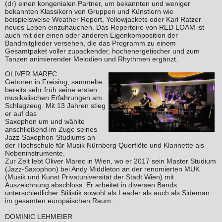
(dr) einen kongenialen Partner, um bekannten und weniger
bekannten Klassikern von Gruppen und Künstlern wie
beispielsweise Weather Report, Yellowjackets oder Karl Ratzer
neues Leben einzuhauchen. Das Repertoire von RED LOAM ist
auch mit der einen oder anderen Eigenkomposition der
Bandmitglieder versehen, die das Programm zu einem
Gesamtpaket voller zupackender, hochenergetischer und zum
Tanzen animierender Melodien und Rhythmen ergänzt.
OLIVER MAREC
Geboren in Freising, sammelte
bereits sehr früh seine ersten
musikalischen Erfahrungen am
Schlagzeug. Mit 13 Jahren stieg
er auf das
Saxophon um und wählte
anschließend im Zuge seines
Jazz-Saxophon-Studiums an
der Hochschule für Musik Nürnberg Querflöte und Klarinette als
Nebeninstrumente.
Zur Zeit lebt Oliver Marec in Wien, wo er 2017 sein Master Studium
(Jazz-Saxophon) bei Andy Middleton an der renomierten MUK
(Musik und Kunst Privatuniversität der Stadt Wien) mit
Auszeichnung abschloss. Er arbeitet in diversen Bands
unterschiedlicher Stilistik sowohl als Leader als auch als Sideman
im gesamten europäischen Raum.
DOMINIC LEHMEIER