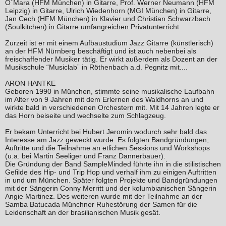
O`Mara (HFM München) in Gitarre, Prof. Werner Neumann (HFM
Leipzig) in Gitarre, Ulrich Wiedenhorn (MGI München) in Gitarre,
Jan Cech (HFM München) in Klavier und Christian Schwarzbach
(Soulkitchen) in Gitarre umfangreichen Privatunterricht.
Zurzeit ist er mit einem Aufbaustudium Jazz Gitarre (künstlerisch)
an der HFM Nürnberg beschäftigt und ist auch nebenbei als
freischaffender Musiker tätig. Er wirkt außerdem als Dozent an der
Musikschule “Musiclab” in Röthenbach a.d. Pegnitz mit....
ARON HANTKE
Geboren 1990 in München, stimmte seine musikalische Laufbahn
im Alter von 9 Jahren mit dem Erlernen des Waldhorns an und
wirkte bald in verschiedenen Orchestern mit. Mit 14 Jahren legte er
das Horn beiseite und wechselte zum Schlagzeug.
Er bekam Unterricht bei Hubert Jeromin wodurch sehr bald das
Interesse am Jazz geweckt wurde. Es folgten Bandgründungen,
Auftritte und die Teilnahme an etlichen Sessions und Workshops
(u.a. bei Martin Seeliger und Franz Dannerbauer).
Die Gründung der Band SampleMinded führte ihn in die stilistischen
Gefilde des Hip- und Trip Hop und verhalf ihm zu einigen Auftritten
in und um München. Später folgten Projekte und Bandgründungen
mit der Sängerin Conny Merritt und der kolumbianischen Sängerin
Angie Martinez. Des weiteren wurde mit der Teilnahme an der
Samba Batucada Münchner Ruhestörung der Samen für die
Leidenschaft an der brasilianischen Musik gesät.