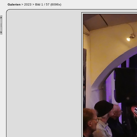
Galerien
> 2023 > Bild
1
/ 57 (
6096
x)