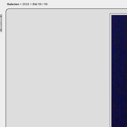
Galerien
> 2016 > Bild
1
/ 56